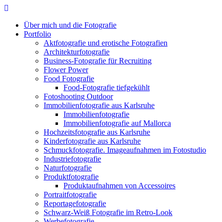
Skip
to
Über mich und die Fotografie
content
Portfolio
Aktfotografie und erotische Fotografien
Architekturfotografie
Business-Fotografie für Recruiting
Flower Power
Food Fotografie
Food-Fotografie tiefgekühlt
Fotoshooting Outdoor
Immobilienfotografie aus Karlsruhe
Immobilienfotografie
Immobilienfotografie auf Mallorca
Hochzeitsfotografie aus Karlsruhe
Kinderfotografie aus Karlsruhe
Schmuckfotografie. Imageaufnahmen im Fotostudio
Industriefotografie
Naturfotografie
Produktfotografie
Produktaufnahmen von Accessoires
Portraitfotografie
Reportagefotografie
Schwarz-Weiß Fotografie im Retro-Look
Werbefotografie