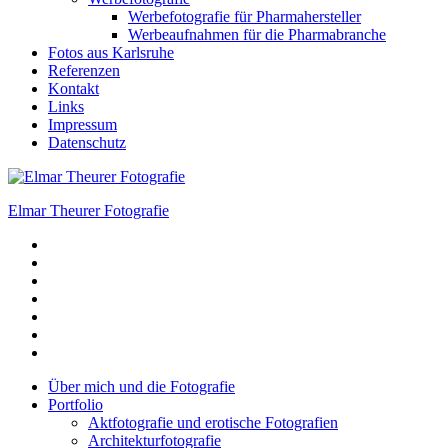
Werbefotografie für Pharmahersteller
Werbeaufnahmen für die Pharmabranche
Fotos aus Karlsruhe
Referenzen
Kontakt
Links
Impressum
Datenschutz
Elmar Theurer Fotografie
Telefon
E-
Mail
Instagram
facebook
X
Linkedin
Xing
Über mich und die Fotografie
Portfolio
Aktfotografie und erotische Fotografien
Architekturfotografie